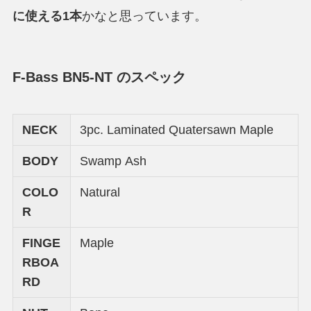
に使える1本
かなと思っています。
F-Bass BN5-NT のスペック
NECK
3pc. Laminated Quatersawn Maple
BODY
Swamp Ash
COLO
Natural
R
FINGE
Maple
RBOA
RD