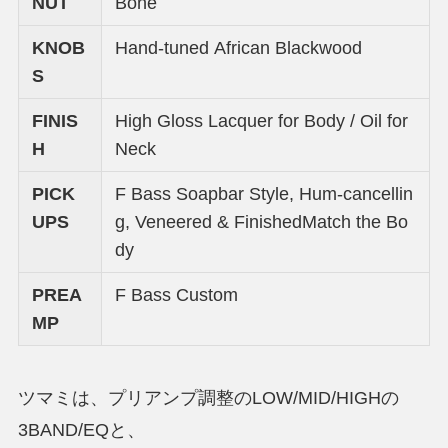
NUT
Bone
KNOB
Hand-tuned African Blackwood
S
FINIS
High Gloss Lacquer for Body / Oil for
H
Neck
PICK
F Bass Soapbar Style, Hum-cancellin
UPS
g, Veneered & FinishedMatch the Bo
dy
PREA
F Bass Custom
MP
ツマミは、プリアンプ調整のLOW/MID/HIGHの
3BAND/EQと、